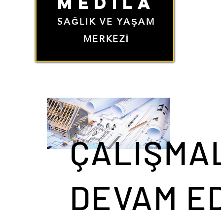
MEDıLA
SAĞLIK VE YAŞAM
MERKEZİ
Zamansız, modern
ÇALIŞMA
DEVAM ED